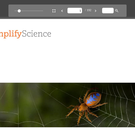
/ 192