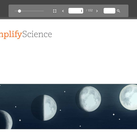
/ 152