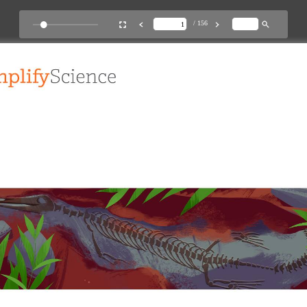
/ 156